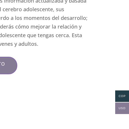
s información actualizada y basada
l cerebro adolescente, sus
erdo a los momentos del desarrollo;
enderás cómo mejorar la relación y
dolescente que tengas cerca. Esta
óvenes y adultos.
TO
COP
USD