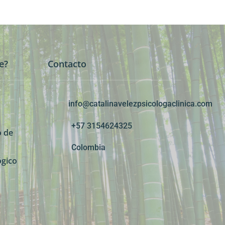
e?
Contacto
info@catalinavelezpsicologaclinica.com
+57 3154624325
o de
Colombia
gico